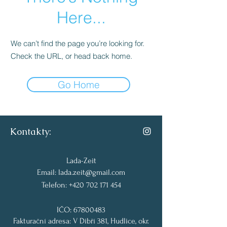
Here...
We can’t find the page you’re looking for.
Check the URL, or head back home.
Go Home
Kontakty:
Lada-Zeit
Email:
lada.zeit@gmail.com
Telefon:
+420 702 171 454
IČO:
67800483
Fakturační adresa: V Dibří 381, Hudlice, okr.